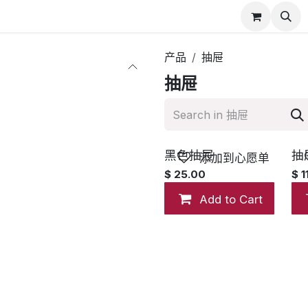
们
产品
抽屉
抽屉
黑色抽屉
抽
添加到心愿单
$
25.00
$
1
Add to Cart