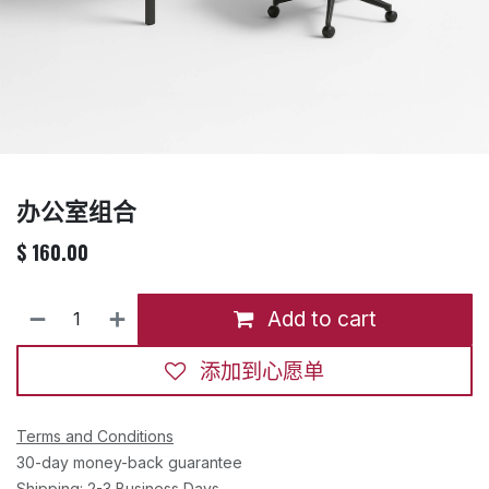
办公室组合
$
160.00
Add to cart
添加到心愿单
Terms and Conditions
30-day money-back guarantee
Shipping: 2-3 Business Days