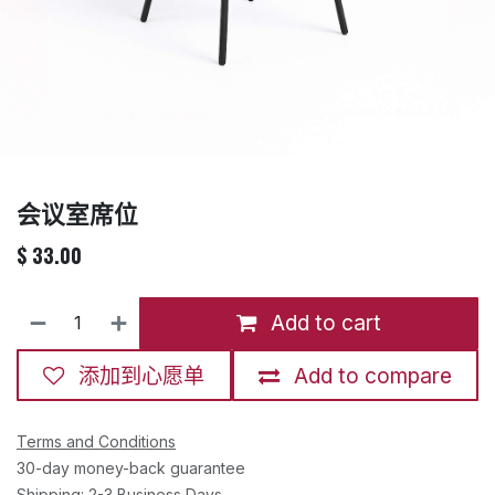
会议室席位
$
33.00
Add to cart
添加到心愿单
Add to compare
Terms and Conditions
30-day money-back guarantee
Shipping: 2-3 Business Days